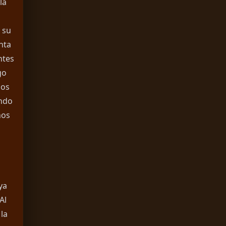
la
 su
enta
ntes
go
ios
ando
nos
ya
Al
la