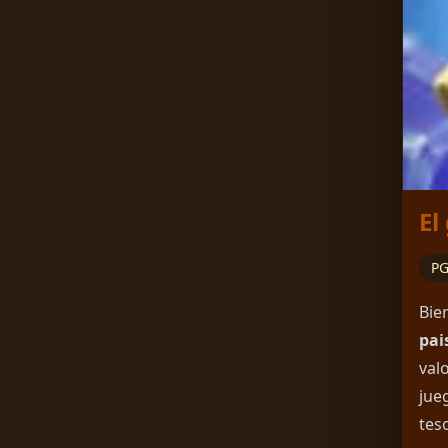
El
PG
Bie
pai
val
jue
tes