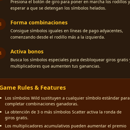
Presiona el botón de giro para poner en marcha los rodillos y
esperar a que se detengan los símbolos helados.
Forma combinaciones
3
Consigue símbolos iguales en líneas de pago adyacentes,
comenzando desde el rodillo más a la izquierda.
Activa bonos
4
Busca los símbolos especiales para desbloquear giros gratis 
multiplicadores que aumenten tus ganancias.
Game Rules & Features
Los símbolos Wild sustituyen a cualquier símbolo estándar para
completar combinaciones ganadoras.
La obtención de 3 o más símbolos Scatter activa la ronda de
giros gratis.
Los multiplicadores acumulativos pueden aumentar el premio