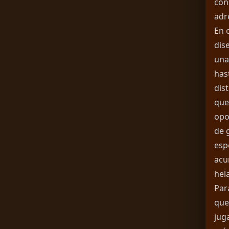
con
adr
En 
dise
una
has
dis
que
opo
de 
esp
acu
hel
Para
que
jug