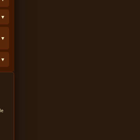
▼
▼
▼
de