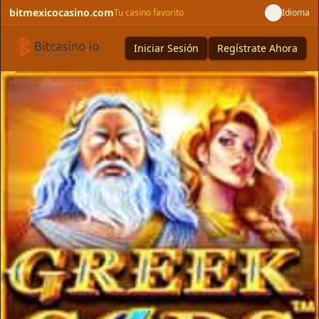
bitmexicocasino.com
Tu casino favorito
Idioma
Iniciar Sesión
Regístrate Ahora