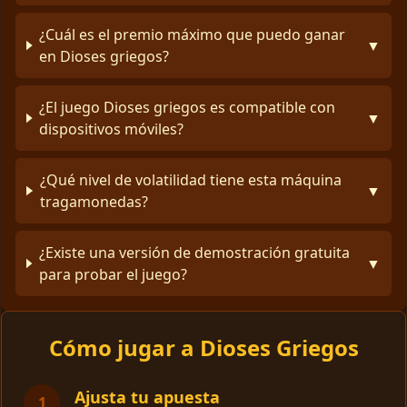
¿Cuál es el premio máximo que puedo ganar
▼
en Dioses griegos?
¿El juego Dioses griegos es compatible con
▼
dispositivos móviles?
¿Qué nivel de volatilidad tiene esta máquina
▼
tragamonedas?
¿Existe una versión de demostración gratuita
▼
para probar el juego?
Cómo jugar a Dioses Griegos
Ajusta tu apuesta
1