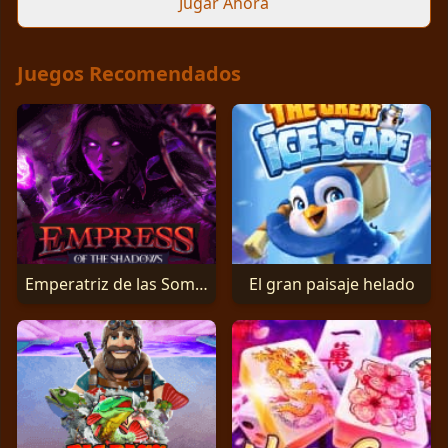
Jugar Ahora
Juegos Recomendados
Emperatriz de las Sombras
El gran paisaje helado