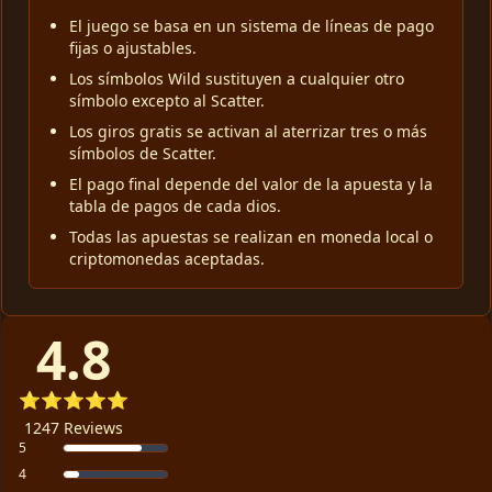
El juego se basa en un sistema de líneas de pago
fijas o ajustables.
Los símbolos Wild sustituyen a cualquier otro
símbolo excepto al Scatter.
Los giros gratis se activan al aterrizar tres o más
símbolos de Scatter.
El pago final depende del valor de la apuesta y la
tabla de pagos de cada dios.
Todas las apuestas se realizan en moneda local o
criptomonedas aceptadas.
4.8
⭐⭐⭐⭐⭐
1247 Reviews
5
4