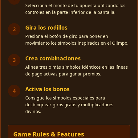
Selecciona el monto de tu apuesta utilizando los
controles en la parte inferior de la pantalla.
Gira los rodillos
2
Presiona el botón de giro para poner en
movimiento los símbolos inspirados en el Olimpo.
Crea combinaciones
3
Alinea tres o más símbolos idénticos en las líneas
de pago activas para ganar premios.
Activa los bonos
4
Consigue los símbolos especiales para
desbloquear giros gratis y multiplicadores
divinos.
Game Rules & Features