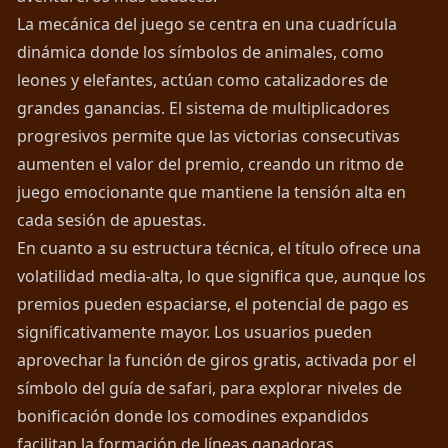
La mecánica del juego se centra en una cuadrícula
dinámica donde los símbolos de animales, como
leones y elefantes, actúan como catalizadores de
grandes ganancias. El sistema de multiplicadores
progresivos permite que las victorias consecutivas
aumenten el valor del premio, creando un ritmo de
juego emocionante que mantiene la tensión alta en
cada sesión de apuestas.
En cuanto a su estructura técnica, el título ofrece una
volatilidad media-alta, lo que significa que, aunque los
premios pueden espaciarse, el potencial de pago es
significativamente mayor. Los usuarios pueden
aprovechar la función de giros gratis, activada por el
símbolo del guía de safari, para explorar niveles de
bonificación donde los comodines expandidos
facilitan la formación de líneas ganadoras.