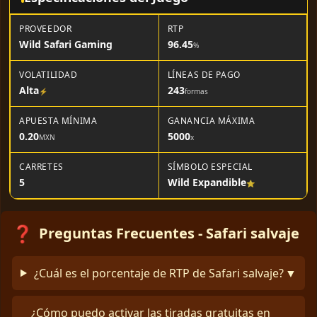
PROVEEDOR
RTP
Wild Safari Gaming
96.45
%
VOLATILIDAD
LÍNEAS DE PAGO
Alta
243
⚡
formas
APUESTA MÍNIMA
GANANCIA MÁXIMA
0.20
5000
MXN
x
CARRETES
SÍMBOLO ESPECIAL
5
Wild Expandible
⭐
❓
Preguntas Frecuentes - Safari salvaje
¿Cuál es el porcentaje de RTP de Safari salvaje?
▼
¿Cómo puedo activar las tiradas gratuitas en