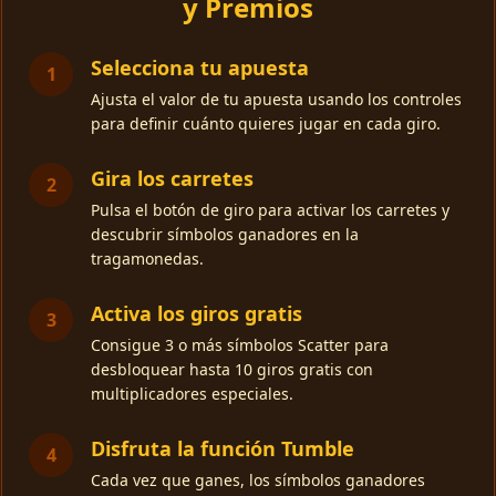
y Premios
Selecciona tu apuesta
1
Ajusta el valor de tu apuesta usando los controles
para definir cuánto quieres jugar en cada giro.
Gira los carretes
2
Pulsa el botón de giro para activar los carretes y
descubrir símbolos ganadores en la
tragamonedas.
Activa los giros gratis
3
Consigue 3 o más símbolos Scatter para
desbloquear hasta 10 giros gratis con
multiplicadores especiales.
Disfruta la función Tumble
4
Cada vez que ganes, los símbolos ganadores