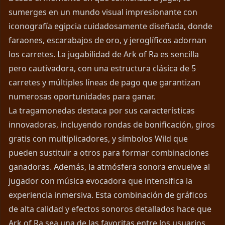
sumerges en un mundo visual impresionante con
iconografía egipcia cuidadosamente diseñada, donde
faraones, escarabajos de oro, y jeroglíficos adornan
los carretes. La jugabilidad de Ark of Ra es sencilla
pero cautivadora, con una estructura clásica de 5
carretes y múltiples líneas de pago que garantizan
numerosas oportunidades para ganar.
La tragamonedas destaca por sus características
innovadoras, incluyendo rondas de bonificación, giros
gratis con multiplicadores, y símbolos Wild que
pueden sustituir a otros para formar combinaciones
ganadoras. Además, la atmósfera sonora envuelve al
jugador con música evocadora que intensifica la
experiencia inmersiva. Esta combinación de gráficos
de alta calidad y efectos sonoros detallados hace que
Ark of Ra sea una de las favoritas entre los usuarios