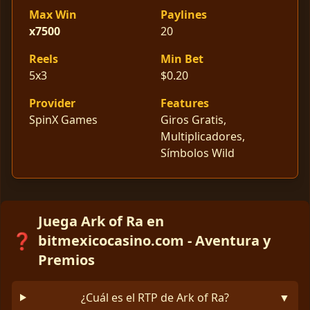
Max Win
Paylines
x7500
20
Reels
Min Bet
5x3
$0.20
Provider
Features
SpinX Games
Giros Gratis,
Multiplicadores,
Símbolos Wild
Juega Ark of Ra en
❓
bitmexicocasino.com - Aventura y
Premios
¿Cuál es el RTP de Ark of Ra?
▼