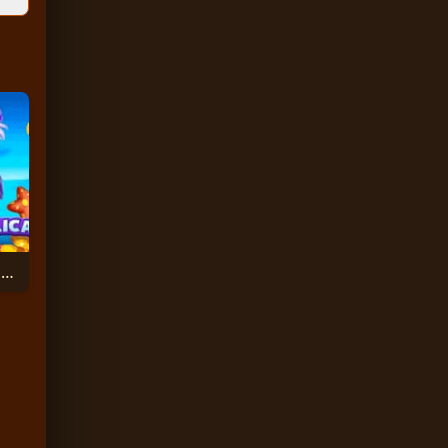
Pelícano Penny