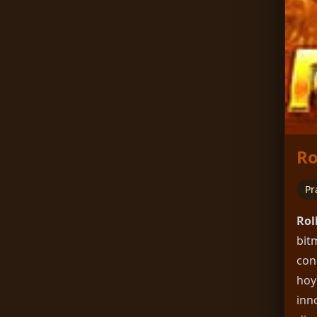
Ro
Pr
Rol
bit
con
hoy
inn