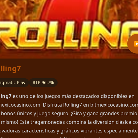
lling7
agmatic Play
RTP 96.7%
ling7
es uno de los juegos más destacados disponibles en
mexicocasino.com. Disfruta Rolling7 en bitmexicocasino.co
 bonos únicos y juego seguro. ¡Gira y gana grandes premio
 mismo! Esta tragamonedas combina la diversión clásica c
ovadoras características y gráficos vibrantes especialmente