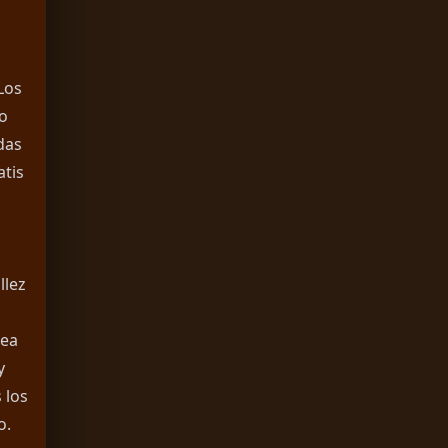
Los
do
das
atis
llez
nea
y
 los
o.