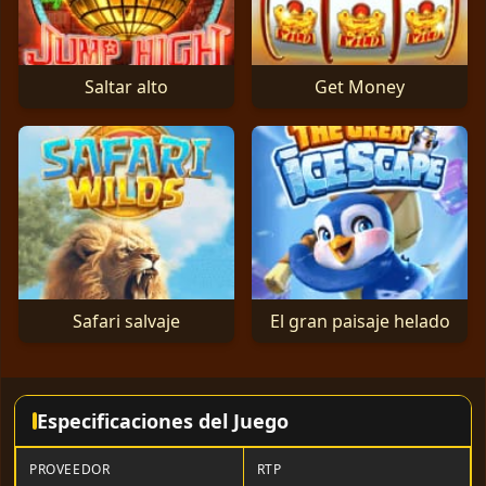
Saltar alto
Get Money
Safari salvaje
El gran paisaje helado
Especificaciones del Juego
PROVEEDOR
RTP