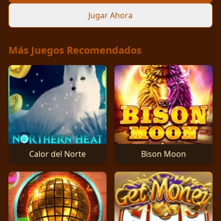
Jugar Ahora
Más Juegos Recomendados
Calor del Norte
Bison Moon