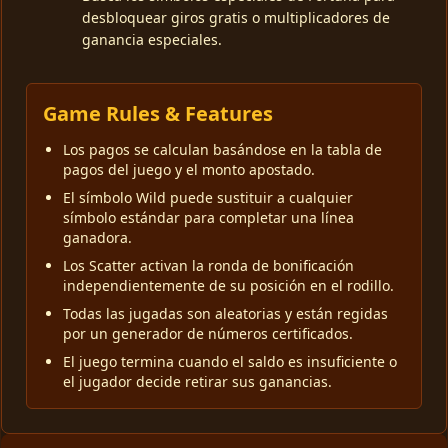
desbloquear giros gratis o multiplicadores de
ganancia especiales.
Game Rules & Features
Los pagos se calculan basándose en la tabla de
pagos del juego y el monto apostado.
El símbolo Wild puede sustituir a cualquier
símbolo estándar para completar una línea
ganadora.
Los Scatter activan la ronda de bonificación
independientemente de su posición en el rodillo.
Todas las jugadas son aleatorias y están regidas
por un generador de números certificados.
El juego termina cuando el saldo es insuficiente o
el jugador decide retirar sus ganancias.