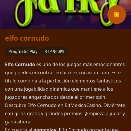
▶
elfo cornudo
Pragmatic Play
RTP 96.8%
Elfo Cornudo
es uno de los juegos más emocionantes
que puedes encontrar en bitmexicocasino.com. Este
título combina a la perfección elementos fantásticos
con una jugabilidad dinámica que mantiene a los
jugadores enganchados desde el primer spin.
Descubre Elfo Cornudo en BitMexicoCasino. Diviértete
con giros gratis y grandes premios. ¡Empieza a jugar y
gana ahora!
En cuanto al
gameplay
, Elfo Cornudo presenta una