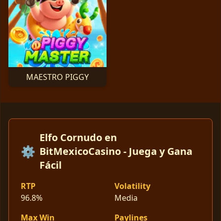
MAESTRO PIGGY
Elfo Cornudo en
⚙️
BitMexicoCasino - Juega y Gana
Fácil
RTP
Volatility
96.8%
Media
Max Win
Paylines