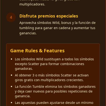
multiplicadores.
Disfruta premios especiales
4
Aprovecha símbolos Wild, bonus y la función de
tumbling para ganar en cadena y aumentar tus
ganancias.
Game Rules & Features
Los símbolos Wild sustituyen a todos los símbolos
excepto Scatter para formar combinaciones
ganadoras.
Al obtener 3 o más símbolos Scatter se activan
giros gratis con multiplicadores crecientes.
La función Tumble elimina los símbolos ganadores
y deja caer nuevos para posibles repeticiones de
ganancia.
Las apuestas pueden ajustarse desde un mínimo