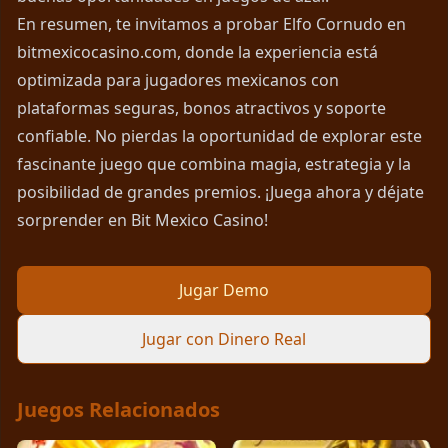
En resumen, te invitamos a probar Elfo Cornudo en
bitmexicocasino.com, donde la experiencia está
optimizada para jugadores mexicanos con
plataformas seguras, bonos atractivos y soporte
confiable. No pierdas la oportunidad de explorar este
fascinante juego que combina magia, estrategia y la
posibilidad de grandes premios. ¡Juega ahora y déjate
sorprender en Bit Mexico Casino!
Jugar Demo
Jugar con Dinero Real
Juegos Relacionados