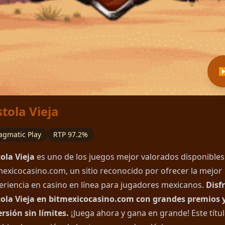
stola Vieja
agmatic Play
RTP 97.2%
tola Vieja
es uno de los juegos mejor valorados disponibles
mexicocasino.com, un sitio reconocido por ofrecer la mejor
eriencia en casino en línea para jugadores mexicanos.
Disf
tola Vieja en bitmexicocasino.com con grandes premios 
ersión sin límites.
¡Juega ahora y gana en grande! Este títu