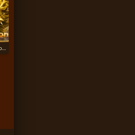
Tres Dragones