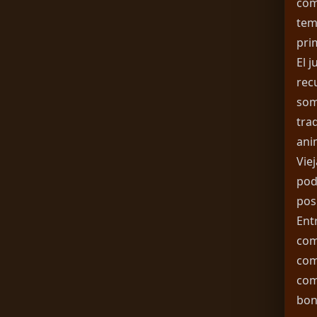
com
tem
pri
El 
rec
som
tra
ani
Vie
pod
pos
Ent
com
com
com
bon