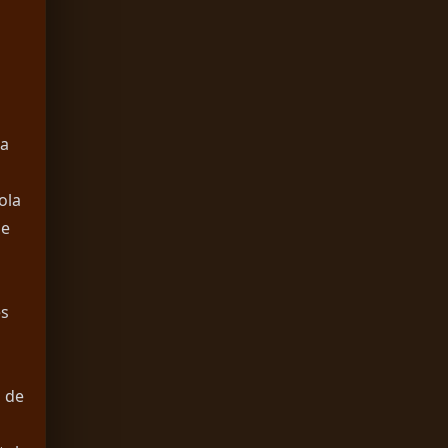
l
ja
ola
de
es
 de