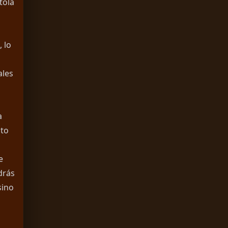
tola
 lo
ales
a
nto
e
drás
sino