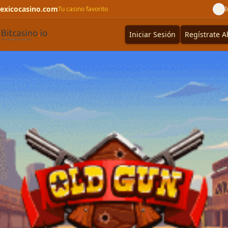
exicocasino.com
Tu casino favorito
Iniciar Sesión
Regístrate A