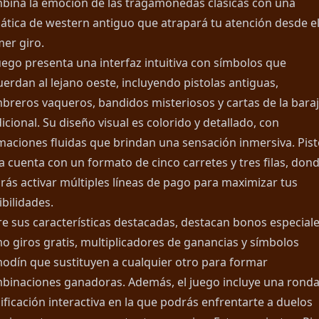
bina la emoción de las tragamonedas clásicas con una
ática de western antiguo que atrapará tu atención desde e
mer giro.
juego presenta una interfaz intuitiva con símbolos que
uerdan al lejano oeste, incluyendo pistolas antiguas,
breros vaqueros, bandidos misteriosos y cartas de la bara
dicional. Su diseño visual es colorido y detallado, con
maciones fluidas que brindan una sensación inmersiva. Pist
ja cuenta con un formato de cinco carretes y tres filas, don
rás activar múltiples líneas de pago para maximizar tus
ibilidades.
re sus características destacadas, destacan bonos especial
o giros gratis, multiplicadores de ganancias y símbolos
odín que sustituyen a cualquier otro para formar
binaciones ganadoras. Además, el juego incluye una ronda
ificación interactiva en la que podrás enfrentarte a duelos