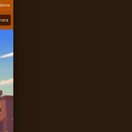
Idioma
hora