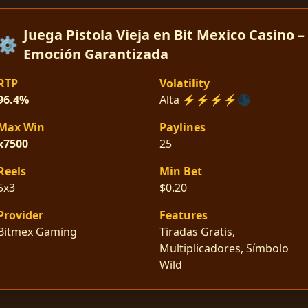
Juega Pistola Vieja en Bit Mexico Casino –
⚙️
Emoción Garantizada
RTP
Volatility
96.4%
Alta ⚡⚡⚡⚡🌑
Max Win
Paylines
x7500
25
Reels
Min Bet
5x3
$0.20
Provider
Features
Bitmex Gaming
Tiradas Gratis,
Multiplicadores, Símbolo
Wild