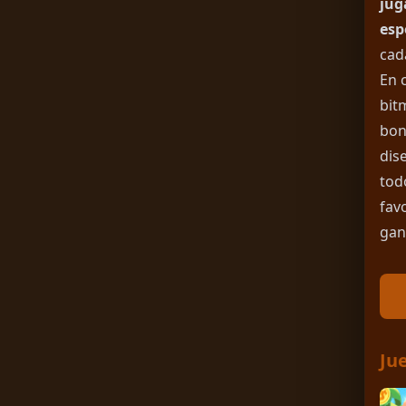
jug
esp
cad
En 
bit
bon
dis
tod
fav
gan
Ju