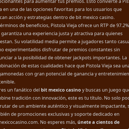
cionantes para aumentar tus premios. Esto convierte a Pis
ja en una de las opciones favoritas para los usuarios que
can acción y estrategias dentro de bit mexico casino.
términos de beneficios, Pistola Vieja ofrece un RTP de 97.2%,
 garantiza una experiencia justa y atractiva para quienes
estan. Su volatilidad media permite a jugadores tanto casu
o experimentados disfrutar de premios constantes sin
unciar a la posibilidad de obtener jackpots importantes. La
binación de estas cualidades hace que Pistola Vieja sea un
gamonedas con gran potencial de ganancia y entretenimie
tenible.
eres un fanático del
bit mexico casino
y buscas un juego qu
bine tradición con innovación, este es tu título. No solo po
frutar de un ambiente auténtico y visualmente impactante, 
bién de promociones exclusivas y soporte dedicado en
mexicocasino.com. No esperes más,
únete a cientos de