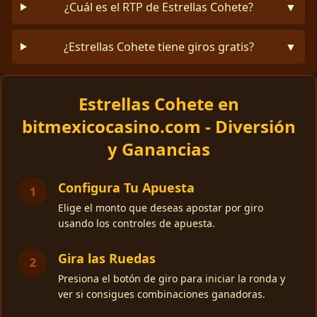
¿Cuál es el RTP de Estrellas Cohete?
▼
¿Estrellas Cohete tiene giros gratis?
▼
Estrellas Cohete en
bitmexicocasino.com - Diversión
y Ganancias
Configura Tu Apuesta
1
Elige el monto que deseas apostar por giro
usando los controles de apuesta.
Gira las Ruedas
2
Presiona el botón de giro para iniciar la ronda y
ver si consigues combinaciones ganadoras.