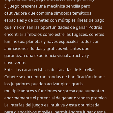
El juego presenta una mecánica sencilla pero
cautivadora que combina símbolos temáticos
espaciales y de cohetes con múltiples líneas de pago
que maximizan las oportunidades de ganar. Podrás
encontrar símbolos como estrellas fugaces, cohetes
luminosos, planetas y naves espaciales, todos con
animaciones fluidas y gráficos vibrantes que
garantizan una experiencia visual atractiva y
envolvente.
Entre las características destacadas de Estrellas
Cohete se encuentran rondas de bonificación donde
los jugadores pueden activar giros gratis,
multiplicadores y funciones sorpresa que aumentan
enormemente el potencial de ganar grandes premios.
La interfaz del juego es intuitiva y está optimizada
para dispositivos móviles, permitiéndote jugar desde