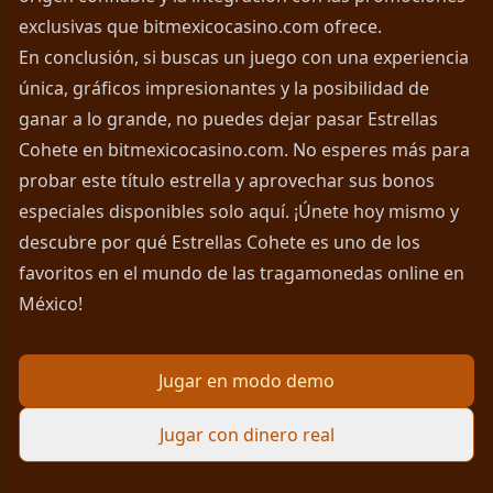
exclusivas que bitmexicocasino.com ofrece.
En conclusión, si buscas un juego con una experiencia
única, gráficos impresionantes y la posibilidad de
ganar a lo grande, no puedes dejar pasar Estrellas
Cohete en bitmexicocasino.com. No esperes más para
probar este título estrella y aprovechar sus bonos
especiales disponibles solo aquí. ¡Únete hoy mismo y
descubre por qué Estrellas Cohete es uno de los
favoritos en el mundo de las tragamonedas online en
México!
Jugar en modo demo
Jugar con dinero real