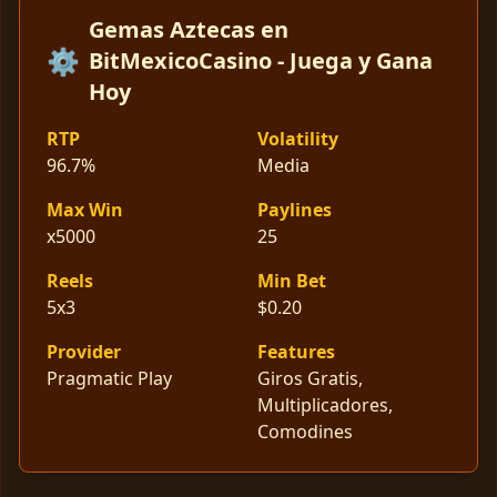
Gemas Aztecas en
⚙️
BitMexicoCasino - Juega y Gana
Hoy
RTP
Volatility
96.7%
Media
Max Win
Paylines
x5000
25
Reels
Min Bet
5x3
$0.20
Provider
Features
Pragmatic Play
Giros Gratis,
Multiplicadores,
Comodines