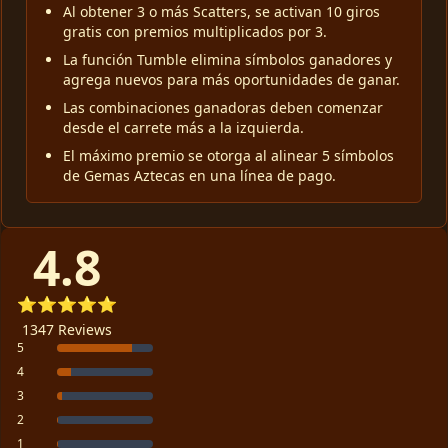
Al obtener 3 o más Scatters, se activan 10 giros
gratis con premios multiplicados por 3.
La función Tumble elimina símbolos ganadores y
agrega nuevos para más oportunidades de ganar.
Las combinaciones ganadoras deben comenzar
desde el carrete más a la izquierda.
El máximo premio se otorga al alinear 5 símbolos
de Gemas Aztecas en una línea de pago.
4.8
⭐⭐⭐⭐⭐
1347 Reviews
5
4
3
2
1