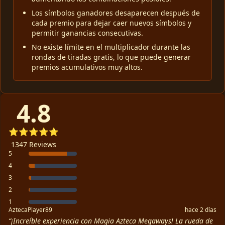
Los símbolos ganadores desaparecen después de
cada premio para dejar caer nuevos símbolos y
permitir ganancias consecutivas.
No existe límite en el multiplicador durante las
rondas de tiradas gratis, lo que puede generar
premios acumulativos muy altos.
4.8
⭐⭐⭐⭐⭐
1347 Reviews
5
4
3
2
1
AztecaPlayer89
hace 2 días
“¡Increíble experiencia con Magia Azteca Megaways! La rueda de