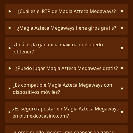
¿Cuál es el RTP de Magia Azteca Megaways?
▼
¿Magia Azteca Megaways tiene giros gratis?
▼
¿Cuál es la ganancia máxima que puedo
▼
obtener?
¿Puedo jugar Magia Azteca Megaways gratis?
▼
¿Es compatible Magia Azteca Megaways con
▼
dispositivos móviles?
¿Es seguro apostar en Magia Azteca Megaways
▼
en bitmexicocasino.com?
¿Cómo puedo mejorar mis chances de ganar