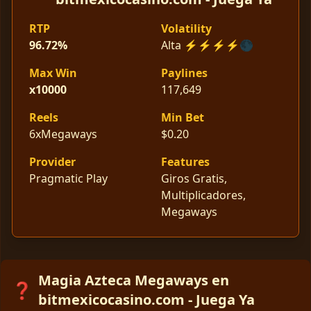
RTP
Volatility
96.72%
Alta ⚡⚡⚡⚡🌑
Max Win
Paylines
x10000
117,649
Reels
Min Bet
6xMegaways
$0.20
Provider
Features
Pragmatic Play
Giros Gratis,
Multiplicadores,
Megaways
Magia Azteca Megaways en
❓
bitmexicocasino.com - Juega Ya