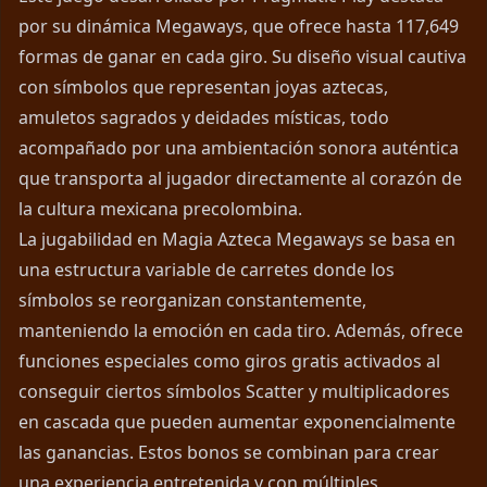
por su dinámica Megaways, que ofrece hasta 117,649
formas de ganar en cada giro. Su diseño visual cautiva
con símbolos que representan joyas aztecas,
amuletos sagrados y deidades místicas, todo
acompañado por una ambientación sonora auténtica
que transporta al jugador directamente al corazón de
la cultura mexicana precolombina.
La jugabilidad en Magia Azteca Megaways se basa en
una estructura variable de carretes donde los
símbolos se reorganizan constantemente,
manteniendo la emoción en cada tiro. Además, ofrece
funciones especiales como giros gratis activados al
conseguir ciertos símbolos Scatter y multiplicadores
en cascada que pueden aumentar exponencialmente
las ganancias. Estos bonos se combinan para crear
una experiencia entretenida y con múltiples