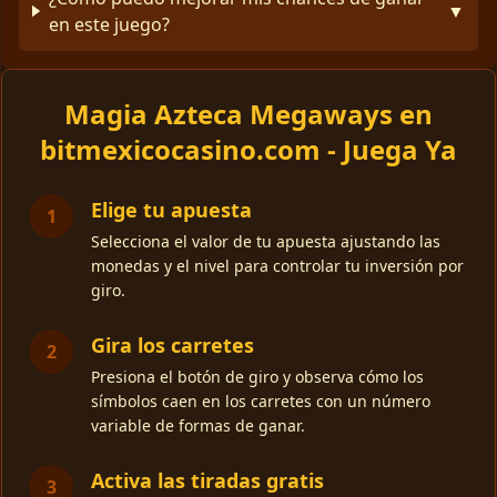
▼
en este juego?
Magia Azteca Megaways en
bitmexicocasino.com - Juega Ya
Elige tu apuesta
1
Selecciona el valor de tu apuesta ajustando las
monedas y el nivel para controlar tu inversión por
giro.
Gira los carretes
2
Presiona el botón de giro y observa cómo los
símbolos caen en los carretes con un número
variable de formas de ganar.
Activa las tiradas gratis
3