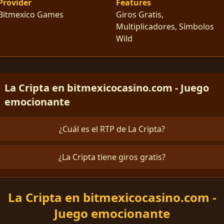
Provider
Features
Bitmexico Games
Giros Gratis,
Multiplicadores, Símbolos
Wild
La Cripta en bitmexicocasino.com - Juego
❓
emocionante
¿Cuál es el RTP de La Cripta?
¿La Cripta tiene giros gratis?
La Cripta en bitmexicocasino.com -
Juego emocionante