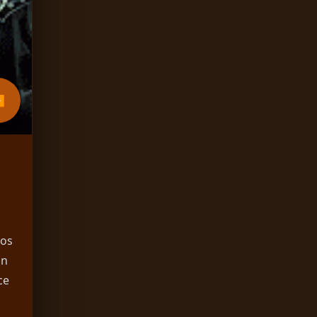
▶
los
ón
ce