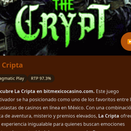
 Cripta
agmatic Play
RTP 97.3%
cubre La Cripta en bitmexicocasino.com.
Este juego
tivador se ha posicionado como uno de los favoritos entre 
usiastas de casinos en línea en México. Con una combinaci
ca de aventura, misterio y premios elevados,
La Cripta
ofre
 experiencia inigualable para quienes buscan emociones