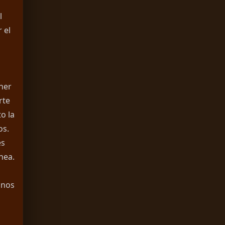
l
 el
s
ner
rte
o la
os.
es
nea.
onos