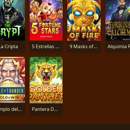
La Cripta
5 Estrellas de la Fortuna
9 Masks of Fire
Templo del Trueno II
Pantera Dorada