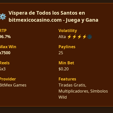
Víspera de Todos los Santos en
⚙️
bitmexicocasino.com - Juega y Gana
RTP
Volatility
96.7%
Alta ⚡⚡⚡⚡🌑
Max Win
Paylines
x7500
25
Reels
Min Bet
5x3
$0.20
Provider
Features
BitMex Games
Tiradas Gratis,
Multiplicadores, Símbolos
Wild