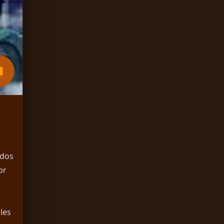
▶
ados
or
les