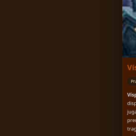
Ví
Pr
Vís
dis
jug
pre
tra