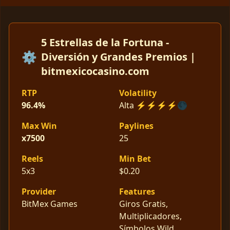
5 Estrellas de la Fortuna -
⚙️
Diversión y Grandes Premios |
bitmexicocasino.com
RTP
Volatility
96.4%
Alta ⚡⚡⚡⚡🌑
Max Win
Paylines
x7500
25
Reels
Min Bet
5x3
$0.20
Provider
Features
BitMex Games
Giros Gratis,
Multiplicadores,
Símbolos Wild