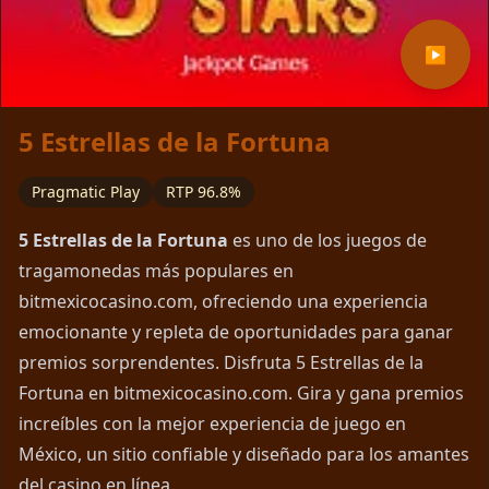
▶
5 Estrellas de la Fortuna
Pragmatic Play
RTP 96.8%
5 Estrellas de la Fortuna
es uno de los juegos de
tragamonedas más populares en
bitmexicocasino.com, ofreciendo una experiencia
emocionante y repleta de oportunidades para ganar
premios sorprendentes. Disfruta 5 Estrellas de la
Fortuna en bitmexicocasino.com. Gira y gana premios
increíbles con la mejor experiencia de juego en
México, un sitio confiable y diseñado para los amantes
del casino en línea.