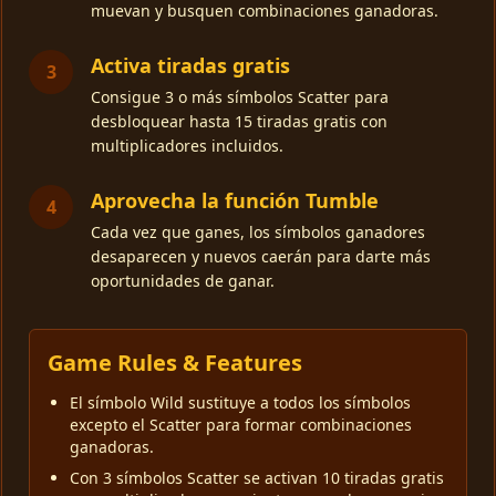
muevan y busquen combinaciones ganadoras.
Activa tiradas gratis
3
Consigue 3 o más símbolos Scatter para
desbloquear hasta 15 tiradas gratis con
multiplicadores incluidos.
Aprovecha la función Tumble
4
Cada vez que ganes, los símbolos ganadores
desaparecen y nuevos caerán para darte más
oportunidades de ganar.
Game Rules & Features
El símbolo Wild sustituye a todos los símbolos
excepto el Scatter para formar combinaciones
ganadoras.
Con 3 símbolos Scatter se activan 10 tiradas gratis