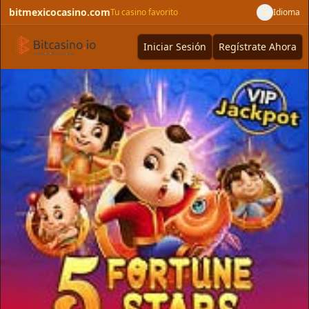
bitmexicocasino.com
Tu casino favorito
Idioma
Iniciar Sesión
Regístrate Ahora