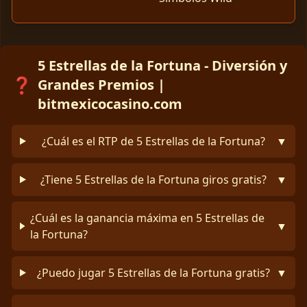
5 Estrellas de la Fortuna - Diversión y
❓
Grandes Premios |
bitmexicocasino.com
¿Cuál es el RTP de 5 Estrellas de la Fortuna?
▼
¿Tiene 5 Estrellas de la Fortuna giros gratis?
▼
¿Cuál es la ganancia máxima en 5 Estrellas de
▼
la Fortuna?
¿Puedo jugar 5 Estrellas de la Fortuna gratis?
▼