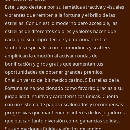
Este juego destaca por su temática atractiva y visuales
vibrantes que remiten a la fortuna y el brillo de las
estrellas. Con un estilo moderno pero accesible, las
estrellas de diferentes colores y valores hacen que
cada giro sea impredecible y emocionante. Los
símbolos especiales como comodines y scatters
amplifican la emoción al activar rondas de
bonificación y giros gratis que aumentan tus
oportunidades de obtener grandes premios.
En el universo del bit mexico casino, 5 Estrellas de la
Fortuna se ha posicionado como favorito gracias a su
jugabilidad intuitiva y características únicas. Cuenta
con un sistema de pagos escalonados y recompensas
progresivas que mantienen el interés de los jugadores
que buscan tanto diversión como ganancias sólidas.
Sus animaciones fluidas y efectos de sonido