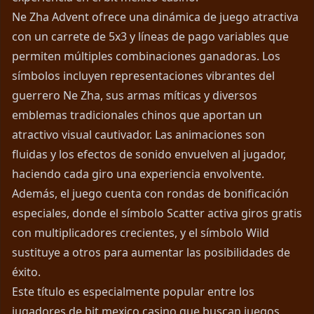
Ne Zha Advent ofrece una dinámica de juego atractiva
con un carrete de 5x3 y líneas de pago variables que
permiten múltiples combinaciones ganadoras. Los
símbolos incluyen representaciones vibrantes del
guerrero Ne Zha, sus armas míticas y diversos
emblemas tradicionales chinos que aportan un
atractivo visual cautivador. Las animaciones son
fluidas y los efectos de sonido envuelven al jugador,
haciendo cada giro una experiencia envolvente.
Además, el juego cuenta con rondas de bonificación
especiales, donde el símbolo Scatter activa giros gratis
con multiplicadores crecientes, y el símbolo Wild
sustituye a otros para aumentar las posibilidades de
éxito.
Este título es especialmente popular entre los
jugadores de bit mexico casino que buscan juegos