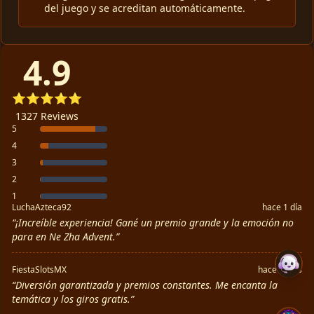
del juego y se acreditan automáticamente.
4.9
⭐⭐⭐⭐⭐
1327 Reviews
5
4
3
2
1
LuchaAzteca92
hace 1 día
“¡Increíble experiencia! Gané un premio grande y la emoción no
para en Ne Zha Advent.”
FiestaSlotsMX
hace 3 días
“Diversión garantizada y premios constantes. Me encanta la
temática y los giros gratis.”