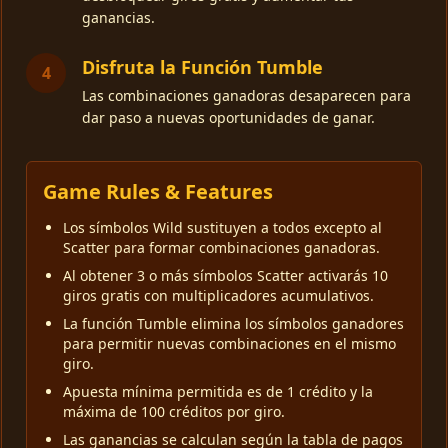
ganancias.
Disfruta la Función Tumble
4
Las combinaciones ganadoras desaparecen para
dar paso a nuevas oportunidades de ganar.
Game Rules & Features
Los símbolos Wild sustituyen a todos excepto al
Scatter para formar combinaciones ganadoras.
Al obtener 3 o más símbolos Scatter activarás 10
giros gratis con multiplicadores acumulativos.
La función Tumble elimina los símbolos ganadores
para permitir nuevas combinaciones en el mismo
giro.
Apuesta mínima permitida es de 1 crédito y la
máxima de 100 créditos por giro.
Las ganancias se calculan según la tabla de pagos