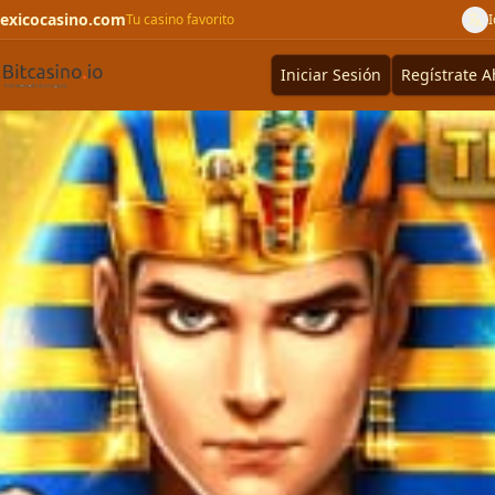
exicocasino.com
Tu casino favorito
Iniciar Sesión
Regístrate A