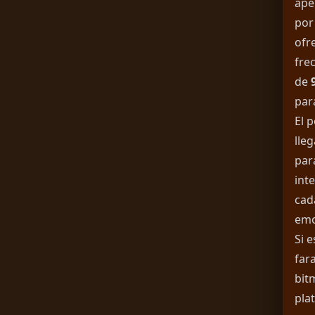
ape
por 
ofr
fre
de
par
El 
lle
par
int
cad
emo
Si e
far
bit
pla