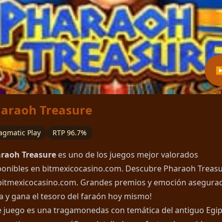
araoh Treasure
agmatic Play
RTP 96.7%
raoh Treasure
es uno de los juegos mejor valorados
ponibles en bitmexicocasino.com. Descubre Pharaoh Treas
bitmexicocasino.com. Grandes premios y emoción asegura
ra y gana el tesoro del faraón hoy mismo!
e juego es una tragamonedas con temática del antiguo Egi