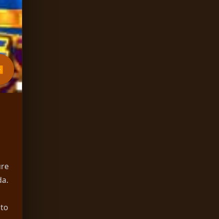
▶
ure
da.
pto