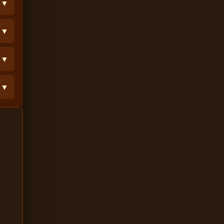
▼
▼
?
▼
▼