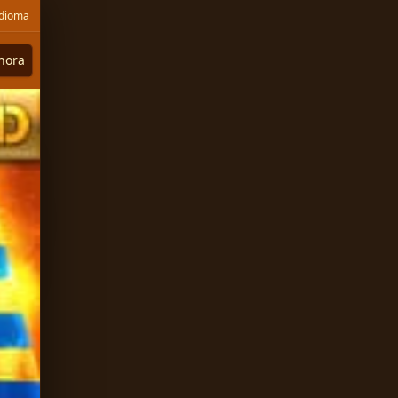
Idioma
hora